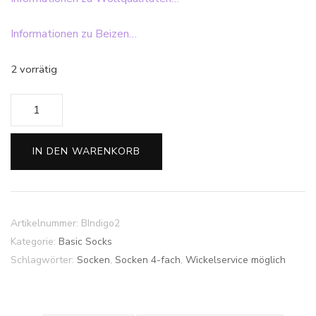
Informationen zu Beizen…
2 vorrätig
Sockengarn
Basic
4-
IN DEN WARENKORB
fach
-
Indigo
Menge
Artikelnummer:
BIndigo2
Kategorie:
Basic Socks
Schlagwörter:
Socken
,
Socken 4-fach
,
Wickelservice möglich