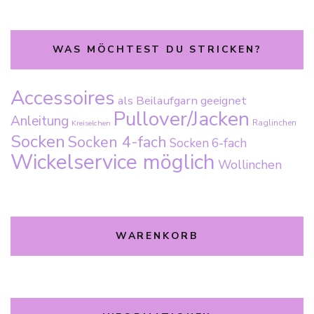
WAS MÖCHTEST DU STRICKEN?
Accessoires
als Beilaufgarn geeignet
Pullover/Jacken
Anleitung
Raglinchen
Kreiselchen
Socken
Socken 4-fach
Socken 6-fach
Wickelservice möglich
Wollinchen
WARENKORB