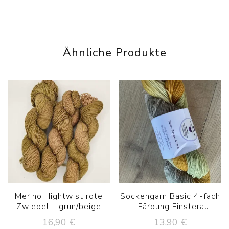
Ähnliche Produkte
Merino Hightwist rote
Sockengarn Basic 4-fach
Zwiebel – grün/beige
– Färbung Finsterau
16,90
€
13,90
€