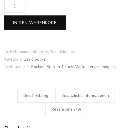
Sockengarn
Basic
4-
IN DEN WARENKORB
fach
-
Kamille/
Reseda
Artikelnummer:
bKamille/ResedaIndigo1
indigo
Kategorie:
Basic Socks
Menge
Schlagwörter:
Socken
,
Socken 4-fach
,
Wickelservice möglich
Beschreibung
Zusätzliche Informationen
Rezensionen (0)