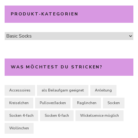
PRODUKT-KATEGORIEN
WAS MÖCHTEST DU STRICKEN?
Accessoires
als Beilaufgarn geeignet
Anleitung
Kreiselchen
Pullover/Jacken
Raglinchen
Socken
Socken 4-fach
Socken 6-fach
Wickelservice möglich
Wollinchen