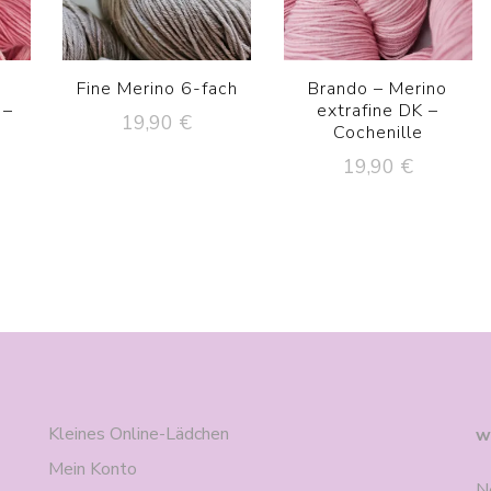
o
Fine Merino 6-fach
Brando – Merino
 –
extrafine DK –
19,90
€
Cochenille
19,90
€
Kleines Online-Lädchen
w
Mein Konto
N