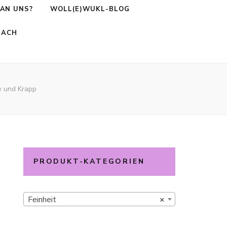
AN UNS?
WOLL(E)WUKL-BLOG
BACH
le und Krapp
PRODUKT-KATEGORIEN
Feinheit
×