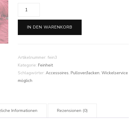
Feinheit
-
Merino
IN DEN WARENKORB
ultrafine
-
Cochenille
und
Artikelnummer:
fein3
Krapp
Kategorie:
Feinheit
Menge
Schlagwörter:
Accessoires
,
Pullover/Jacken
,
Wickelservice
möglich
liche Informationen
Rezensionen (0)