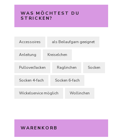
WAS MÖCHTEST DU
STRICKEN?
Accessoires
als Beilaufgarn geeignet
Anleitung
Kreiselchen
Pullover/Jacken
Raglinchen
Socken
Socken 4-fach
Socken 6-fach
Wickelservice möglich
Wollinchen
WARENKORB