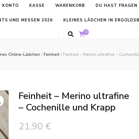
N KONTO
KASSE
WARENKORB
DU HAST FRAGEN 
NTS UND MESSEN 2026
KLEINES LÄDCHEN IN ERGOLDS
0
ines Online-Lädchen
/
Feinheit
/
Feinheit – Merino ultrafine – Cochenil
Feinheit – Merino ultrafine
– Cochenille und Krapp
21,90
€