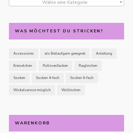
Wähle eine Kategorie
WAS MÖCHTEST DU STRICKEN?
Accessoires
als Beilaufgarn geeignet
Anleitung
Kreiselchen
Pullover/Jacken
Raglinchen
Socken
Socken 4-fach
Socken 6-fach
Wickelservice möglich
Wollinchen
WARENKORB