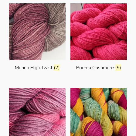
Merino High Twist
(2)
Poema Cashmere
(5)